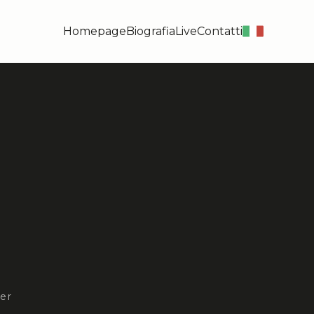
Homepage
Biografia
Live
Contatti
it
er