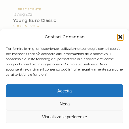
← PRECEDENTE
13 Aug 2021
Young Euro Classic
SUCCESSIVO →
12 Sep 2021
Gestisci Consenso
Opera Galà
Per fornire le migliori esperienze, utilizziamo tecnologie come i cookie
per memorizzare e/o accedere alle informazioni del dispositivo. Il
consenso a queste tecnologie ci permetterà di elaborare dati come il
comportamento di navigazione o ID unici su questo sito. Non
acconsentire o ritirare il consenso può influire negativamente su alcune
caratteristiche e funzioni.
Tiziano Mazzoleni
Accetta
Email:
info@tizianomazzoleni.com
Nega
Visualizza le preferenze
Sviluppato da
Gioacchino Mazzoleni