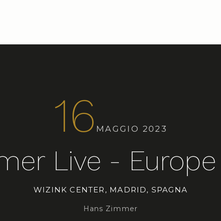
16
MAGGIO 2023
er Live - Europe
WIZINK CENTER, MADRID, SPAGNA
Hans Zimmer