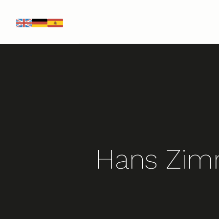
EN
DE
ES
Hans Zimm