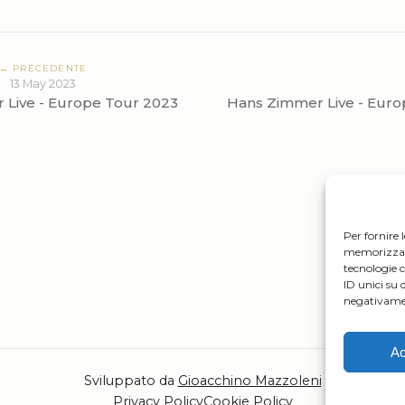
← PRECEDENTE
13 May 2023
 Live - Europe Tour 2023
Hans Zimmer Live - Euro
Per fornire 
memorizzare 
tecnologie 
ID unici su 
negativamen
Ac
Sviluppato da
Gioacchino Mazzoleni
Privacy Policy
Cookie Policy