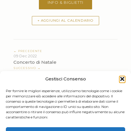
INFO & BIGLIETTI
+ AGGIUNGI AL CALENDARIO
← PRECEDENTE
09 Dec 2022
Concerto di Natale
SUCCESSIVO →
25 Mar 2023
Gestisci Consenso
LUNCH MIT BRASS
Per fornire le migliori esperienze, utilizziamo tecnologie come i cookie
per memorizzare e/o accedere alle informazioni del dispositivo. Il
consenso a queste tecnologie ci permetterà di elaborare dati come il
comportamento di navigazione o ID unici su questo sito. Non
acconsentire o ritirare il consenso può influire negativamente su alcune
caratteristiche e funzioni.
Tiziano Mazzoleni