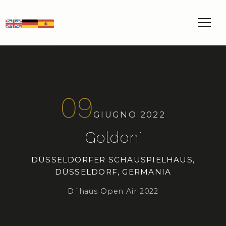
EN
DE
ES
09
GIUGNO 2022
Goldoni
DÜSSELDORFER SCHAUSPIELHAUS,
DÜSSELDORF, GERMANIA
D´haus Open Air 2022