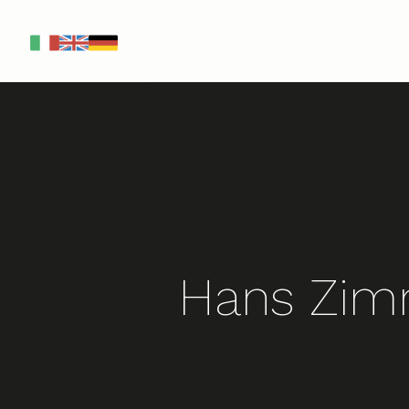
IT
EN
DE
Hans Zimm