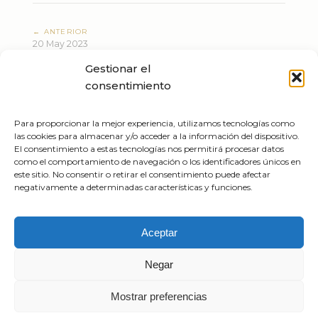
← ANTERIOR
20 May 2023
Hans Zimmer Live - Europe Tour 2023
Gestionar el
SIGUIENTE →
consentimiento
23 May 2023
Hans Zimmer Live - Europe Tour 2023
Para proporcionar la mejor experiencia, utilizamos tecnologías como
las cookies para almacenar y/o acceder a la información del dispositivo.
El consentimiento a estas tecnologías nos permitirá procesar datos
como el comportamiento de navegación o los identificadores únicos en
este sitio. No consentir o retirar el consentimiento puede afectar
negativamente a determinadas características y funciones.
Tiziano Mazzoleni
Aceptar
Email:
info@tizianomazzoleni.com
Negar
Mostrar preferencias
Created by
Gioacchino Mazzoleni