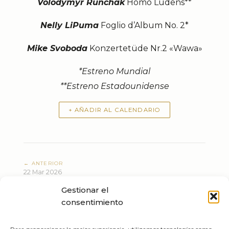
Volodymyr Runchak
Homo Ludens**
Nelly LiPuma
Foglio d’Album No. 2*
Mike Svoboda
Konzertetüde Nr.2 «Wawa»
*Estreno Mundial
**Estreno
E
stadounidense
+ AÑADIR AL CALENDARIO
← ANTERIOR
22 Mar 2026
Requiem
Gestionar el
SIGUIENTE →
consentimiento
07 Apr 2026
MASTERCLASS