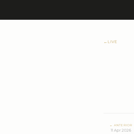
←
LIVE
← ANTERIOR
11 Apr 2026