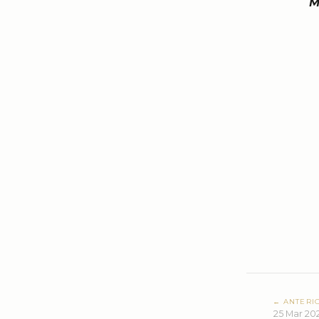
M
← ANTERI
25 Mar 20