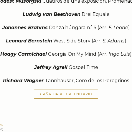
odest Músorgski
Cuadros de una exposición, Promena
Ludwig van Beethoven
Drei Equale
Johannes Brahms
Danza húngara n.° 5 (Arr.
F. Leone
)
Leonard Bernstein
West Side Story (Arr.
S. Adams
)
Hoagy Carmichael
Georgia On My Mind (Arr.
Ingo Luis
)
Jeffrey Agrell
Gospel Time
Richard Wagner
Tannhäuser, Coro de los Peregrinos
+ AÑADIR AL CALENDARIO
OR
23