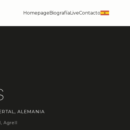
Homepage
Biografía
Live
Contacto
es
S
RTAL, ALEMANIA
, Agrell