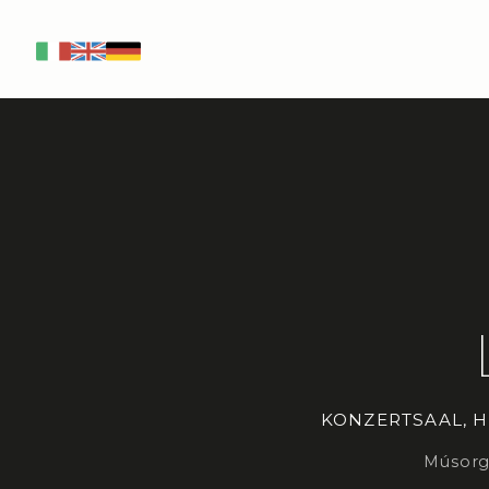
IT
EN
DE
KONZERTSAAL, 
Músorgs