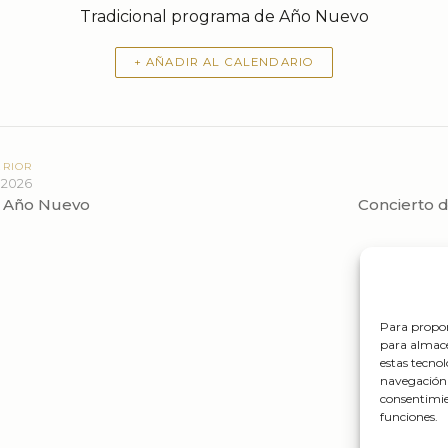
Tradicional programa de Año Nuevo
+ AÑADIR AL CALENDARIO
ERIOR
 2026
e Año Nuevo
Concierto 
Para propor
para almace
estas tecno
navegación o
consentimie
funciones.