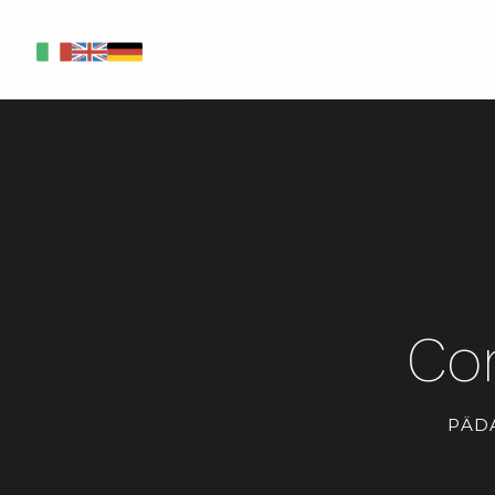
IT
EN
DE
Co
PÄD