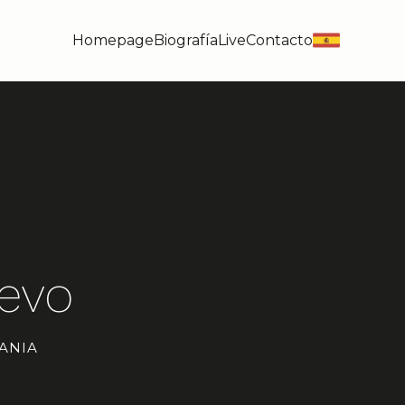
Homepage
Biografía
Live
Contacto
es
evo
ANIA