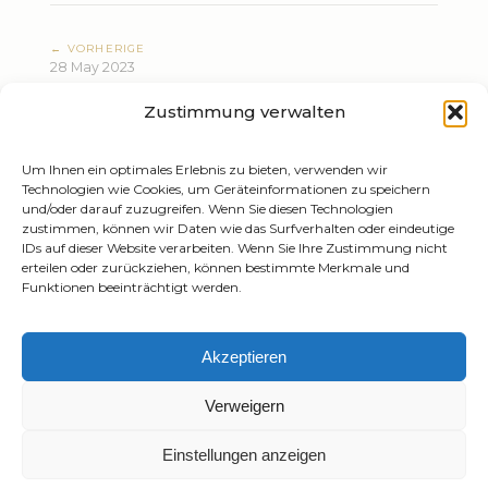
← VORHERIGE
28 May 2023
Hans Zimmer Live - Europe Tour 2023
Zustimmung verwalten
NÄCHSTE →
02 Jun 2023
Hans Zimmer Live - Europe Tour 2023
Um Ihnen ein optimales Erlebnis zu bieten, verwenden wir
Technologien wie Cookies, um Geräteinformationen zu speichern
und/oder darauf zuzugreifen. Wenn Sie diesen Technologien
zustimmen, können wir Daten wie das Surfverhalten oder eindeutige
IDs auf dieser Website verarbeiten. Wenn Sie Ihre Zustimmung nicht
erteilen oder zurückziehen, können bestimmte Merkmale und
Funktionen beeinträchtigt werden.
Tiziano Mazzoleni
Akzeptieren
Email:
info@tizianomazzoleni.com
Verweigern
Einstellungen anzeigen
Created by
Gioacchino Mazzoleni