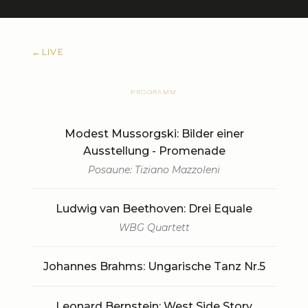
←
LIVE
PROGRAMM
Modest Mussorgski: Bilder einer
Ausstellung - Promenade
Posaune: Tiziano Mazzoleni
Ludwig van Beethoven: Drei Equale
WBG Quartett
Johannes Brahms: Ungarische Tanz Nr.5
Leonard Bernstein: West Side Story