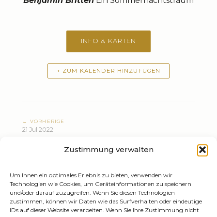
Benjamin Britten
Ein Sommernachtstraum
INFO & KARTEN
+ ZUM KALENDER HINZUFÜGEN
← VORHERIGE
21 Jul 2022
Bizet: Carmen
Zustimmung verwalten
NÄCHSTE →
23 Jul 2022
Bizet: Carmen
Um Ihnen ein optimales Erlebnis zu bieten, verwenden wir
Technologien wie Cookies, um Geräteinformationen zu speichern
und/oder darauf zuzugreifen. Wenn Sie diesen Technologien
zustimmen, können wir Daten wie das Surfverhalten oder eindeutige
IDs auf dieser Website verarbeiten. Wenn Sie Ihre Zustimmung nicht