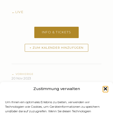
←
LIVE
INFO & TICKETS
+ ZUM KALENDER HINZUFÜGEN
← VORHERIGE
20 Nov 2023
Alligatoah - reTour 2023
Zustimmung verwalten
NÄCHSTE →
20 Dec 2023
Gedächtnis und Materie
Um Ihnen ein optimales Erlebnis zu bieten, verwenden wir
Technologien wie Cookies, um Geräteinformationen zu speichern
und/oder darauf zuzugreifen. Wenn Sie diesen Technologien