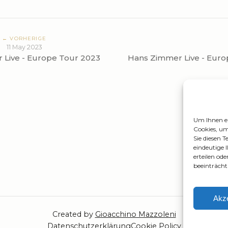
← VORHERIGE
11 May 2023
 Live - Europe Tour 2023
Hans Zimmer Live - Euro
Um Ihnen ei
Cookies, um
Sie diesen 
eindeutige 
erteilen o
beeinträcht
Akze
Created by
Gioacchino Mazzoleni
Datenschutzerklärung
Cookie Policy