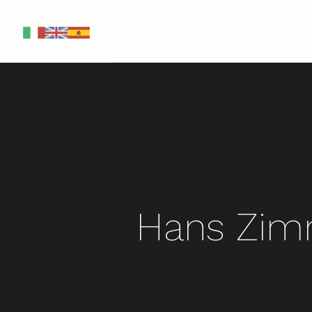
IT
EN
ES
Hans Zimm