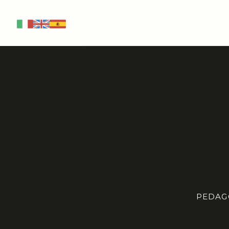
IT
EN
ES
PEDAG