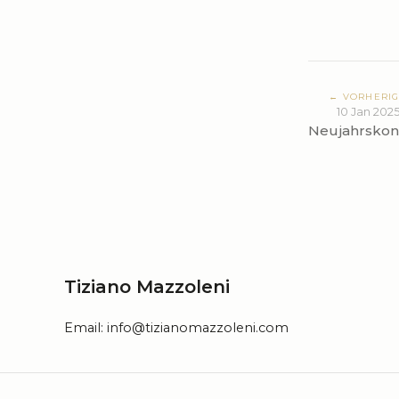
← VORHERI
10 Jan 202
Neujahrskon
Tiziano Mazzoleni
Email:
info@tizianomazzoleni.com