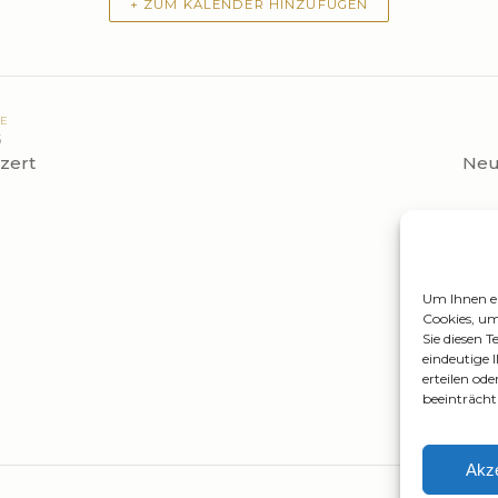
+ ZUM KALENDER HINZUFÜGEN
GE
5
zert
Neu
Um Ihnen ei
Cookies, um
Sie diesen 
eindeutige 
erteilen o
beeinträcht
Akze