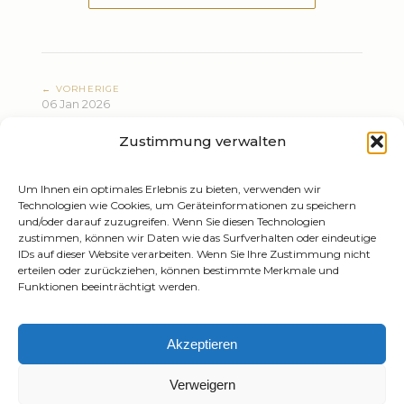
← VORHERIGE
06 Jan 2026
Neujahrskonzert
Zustimmung verwalten
NÄCHSTE →
10 Jan 2026
Neujahrskonzert
Um Ihnen ein optimales Erlebnis zu bieten, verwenden wir
Technologien wie Cookies, um Geräteinformationen zu speichern
und/oder darauf zuzugreifen. Wenn Sie diesen Technologien
zustimmen, können wir Daten wie das Surfverhalten oder eindeutige
IDs auf dieser Website verarbeiten. Wenn Sie Ihre Zustimmung nicht
erteilen oder zurückziehen, können bestimmte Merkmale und
Funktionen beeinträchtigt werden.
Tiziano Mazzoleni
Akzeptieren
Email:
info@tizianomazzoleni.com
Verweigern