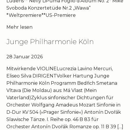
Ludens** Nelly LiPuma Foglio d’Album No. 2* Mike
Svoboda Konzertetüde Nr.2 „Wawa“
*Weltpremiere**US-Premiere
Mehr lesen
Junge Philharmonie Köln
28 Januar 2026
Mitwirkende VIOLINELucrezia Lavino Mercuri,
Eliseo Silva DIRIGENTVolker Hartung Junge
Philharmonie Köln Programm Bedřich Smetana
Vltava (Die Moldau) aus: Má Vlast (Mein
Vaterland)Zyklus sinfonischer Dichtungen für
Orchester Wolfgang Amadeus Mozart Sinfonie in
D-Dur KV 504 (»Prager Sinfonie«) Antonín Dvořák
Slawische Tänze. I. Reihe op. 46 B 83 für
Orchester Antonín Dvořák Romanze op. 11 B 39 […]