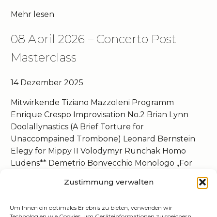
Mehr lesen
08 April 2026 – Concerto Post
Masterclass
14 Dezember 2025
Mitwirkende Tiziano Mazzoleni Programm
Enrique Crespo Improvisation No.2 Brian Lynn
Doolallynastics (A Brief Torture for
Unaccompained Trombone) Leonard Bernstein
Elegy for Mippy II Volodymyr Runchak Homo
Ludens** Demetrio Bonvecchio Monologo „For
Peace“* Nelly LiPuma Foglio d’Album No. 2** Mike
Zustimmung verwalten
Svoboda Konzertetüde Nr.2 „Wawa“
*Weltpremiere**US-Premiere
Um Ihnen ein optimales Erlebnis zu bieten, verwenden wir
Technologien wie Cookies, um Geräteinformationen zu speichern